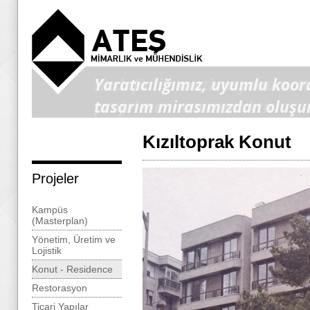
Yaratıcılığımız, uyumlu koor
tasarım mirasımızdan oluşu
Kızıltoprak Konut
Projeler
Kampüs
(Masterplan)
Yönetim, Üretim ve
Lojistik
Konut - Residence
Restorasyon
Ticari Yapılar